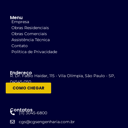
Menu
Empresa
Obras Residenciais
Obras Comerciais
Assistência Técnica
Contato
Política de Privacidade
Endereço
R. Dr. Fadlo Haidar, 115 - Vila Olímpia, São Paulo - SP,
04545-050
COMO CHEGAR
Contatos
(11) 3045-6800
cgs@cgsengenharia.com.br