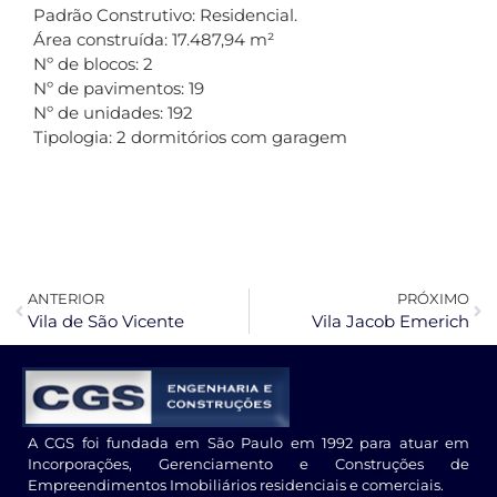
Padrão Construtivo: Residencial.
Área construída: 17.487,94 m²
Nº de blocos: 2
Nº de pavimentos: 19
Nº de unidades: 192
Tipologia: 2 dormitórios com garagem
ANTERIOR
PRÓXIMO
Vila de São Vicente
Vila Jacob Emerich
A CGS foi fundada em São Paulo em 1992 para atuar em
Incorporações, Gerenciamento e Construções de
Empreendimentos Imobiliários residenciais e comerciais.